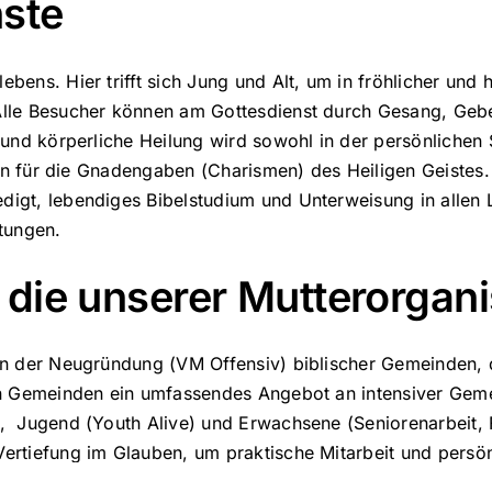
nste
bens. Hier trifft sich Jung und Alt, um in fröhlicher un
lle Besucher können am Gottesdienst durch Gesang, Gebet
 und körperliche Heilung wird sowohl in der persönlichen 
offen für die Gnadengaben (Charismen) des Heiligen Geiste
igt, lebendiges Bibelstudium und Unterweisung in allen L
tungen.
 die unserer Mutterorgani
in der Neugründung (VM Offensiv) biblischer Gemeinden, di
en Gemeinden ein umfassendes Angebot an intensiver Geme
), Jugend (Youth Alive) und Erwachsene (Seniorenarbeit,
ertiefung im Glauben, um praktische Mitarbeit und persön
eruflichen Pastoren viele Mitglieder der Gemeinden ehrena