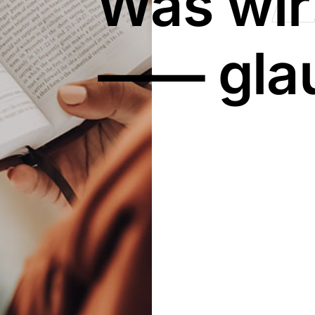
Was wir
⸺ gla